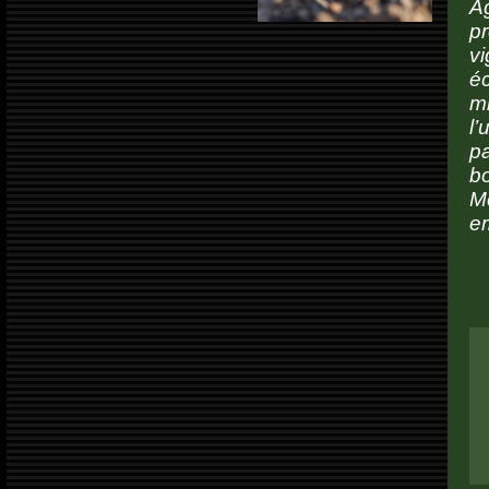
Ag
p
v
é
m
l’
pa
bo
M
em