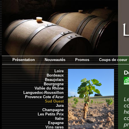
Présentation
Nouveautés
Promos
Coups de coeur
Loire
D
Bordeaux
Beaujolais
Bourgogne
Vallée du Rhône
Languedoc-Roussillon
Provence Cote d'Azur
L
Sud Ouest
c
Jura
Champagne
he
Les Petits Prix
c
Italie
Espagne
pr
Vins rares