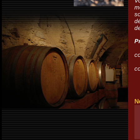
Vo
me
so
dé
de
Pr
c
- 
c
(
N