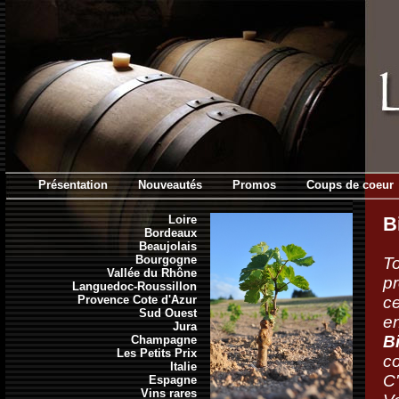
Présentation
Nouveautés
Promos
Coups de coeur
Loire
B
Bordeaux
Beaujolais
Bourgogne
To
Vallée du Rhône
pr
Languedoc-Roussillon
Provence Cote d'Azur
c
Sud Ouest
Jura
B
Champagne
Les Petits Prix
co
Italie
C'
Espagne
Vins rares