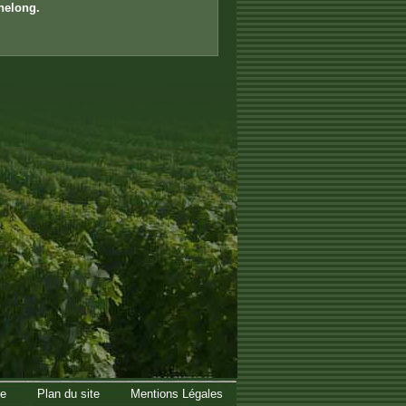
nelong.
te
Plan du site
Mentions Légales