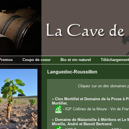
Promos
Coups de coeur
Bio et vin naturel
Téléchargemen
Languedoc-Roussillon
Cliquez sur un des domaines p
»
Clos Mortillet et Domaine de la Prose à P
Mortillet.
- IGP Collines de la Moure - Vin de Fra
»
Domaine de Malavieille à Mérifons et Le 
Mireille, André et Benoit Bertrand.