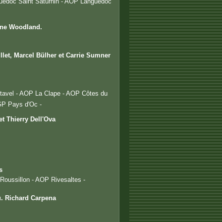
uedoc Saint Saturnin - AOP Languedoc
nne Woodland.
let, Marcel Bülher et Carrie Sumner
utavel - AOP La Clape - AOP Côtes du
GP Pays d'Oc -
t Thierry Dell'Ova
s
oussillon - AOP Rivesaltes -
u. Richard Carpena