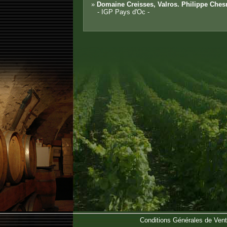
»
Domaine Creisses, Valros. Philippe Ches
- IGP Pays d'Oc -
Conditions Générales de Ven