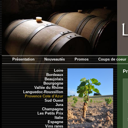
Présentation
Nouveautés
Promos
Coups de coeur
Loire
Pr
Bordeaux
Beaujolais
Bourgogne
Vallée du Rhône
Languedoc-Roussillon
Provence Cote d'Azur
Sud Ouest
Jura
Champagne
Les Petits Prix
Italie
Espagne
Vins rares