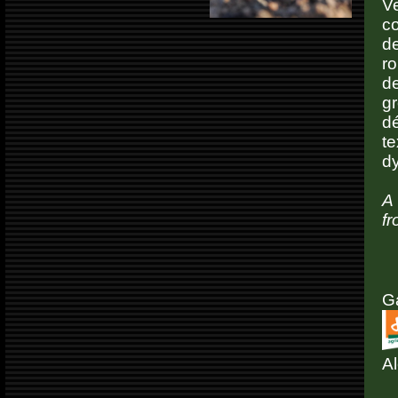
V
co
d
ro
d
gr
d
t
dy
A 
fr
G
A