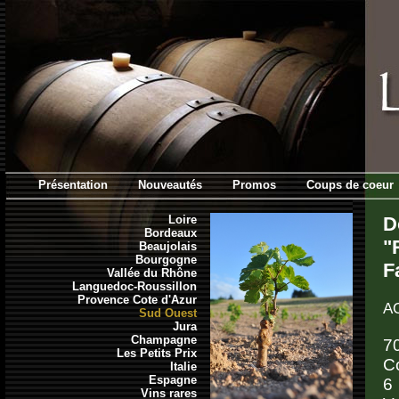
Présentation
Nouveautés
Promos
Coups de coeur
Loire
D
Bordeaux
"
Beaujolais
Bourgogne
F
Vallée du Rhône
Languedoc-Roussillon
Provence Cote d'Azur
AO
Sud Ouest
Jura
Champagne
7
Les Petits Prix
Co
Italie
Espagne
6
Vins rares