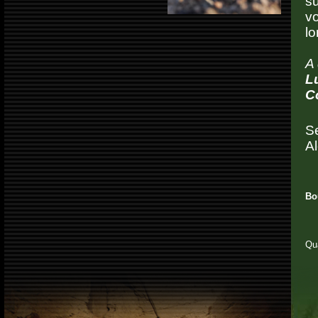
s
vo
lo
A 
L
C
Se
Al
Bou
Qu