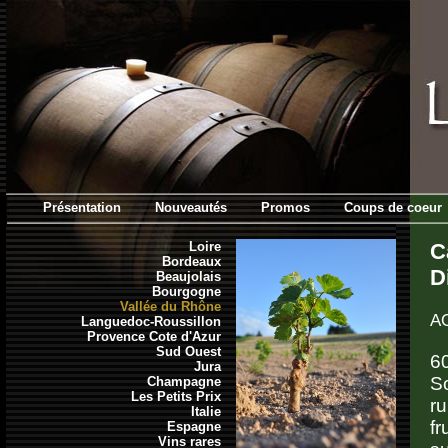
Présentation
Nouveautés
Promos
Coups de coeur
Loire
C
Bordeaux
D
Beaujolais
Bourgogne
Vallée du Rhône
AO
Languedoc-Roussillon
Provence Cote d'Azur
Sud Ouest
6
Jura
S
Champagne
Les Petits Prix
ru
Italie
fr
Espagne
Vins rares