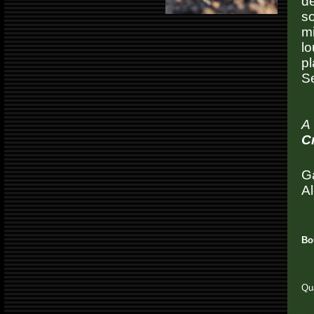
d
so
m
lo
pl
Se
A
C
Ga
Al
Bou
Qu