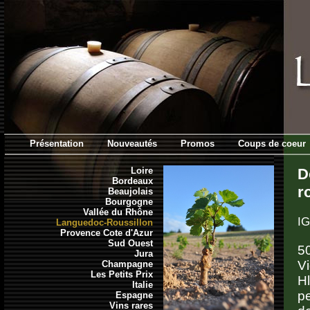
Présentation
Nouveautés
Promos
Coups de coeur
Loire
D
Bordeaux
r
Beaujolais
Bourgogne
Vallée du Rhône
IG
Languedoc-Roussillon
Provence Cote d'Azur
Sud Ouest
5
Jura
V
Champagne
Les Petits Prix
H
Italie
p
Espagne
Vins rares