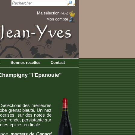
Ma sélection
(vide)
Mon compte
t
Bonnes recettes
Contact
Champigny "l'Epanouie"
. Sélections des meilleures
robe grenat bleuté. Un nez
 cerises, sur des notes de
bien ronde, persistante sur
otes épicés en finale.
sauce,
magrets de Canard