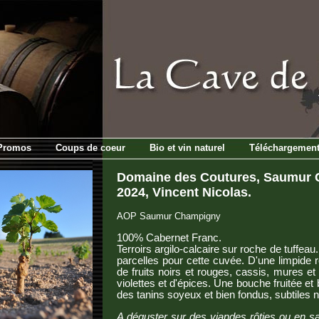
Promos
Coups de coeur
Bio et vin naturel
Téléchargemen
Domaine des Coutures, Saumur 
2024, Vincent Nicolas.
AOP Saumur Champigny
100% Cabernet Franc.
Terroirs argilo-calcaire sur roche de tuffeau
parcelles pour cette cuvée. D'une limpide 
de fruits noirs et rouges, cassis, mures et
violettes et d'épices. Une bouche fruitée et 
des tanins soyeux et bien fondus, subtiles n
A déguster sur des viandes rôties ou en 