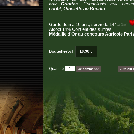
aux Griottes
,
Cannellonis aux cèp
confit
,
Omelette au Boudin
.
Garde de 5 à 10 ans, servir de 14° à 15°.
Alcool 14% Contient des sulfites
Médaille d'Or au concours Agricole Pari
Bouteille75cl
10.90 €
Quantité