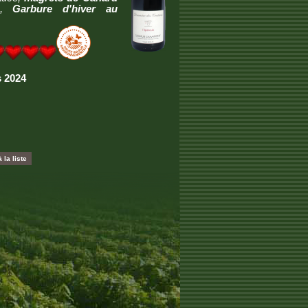
es,
Garbure d'hiver au
s 2024