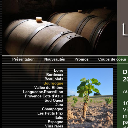
Présentation
Nouveautés
Promos
Coups de coeur
Loire
D
Bordeaux
2
Beaujolais
Bourgogne
Vallée du Rhône
AO
Languedoc-Roussillon
Provence Cote d'Azur
Sud Ouest
1
Jura
Vi
Champagne
Les Petits Prix
ma
Italie
pa
Espagne
Vins rares