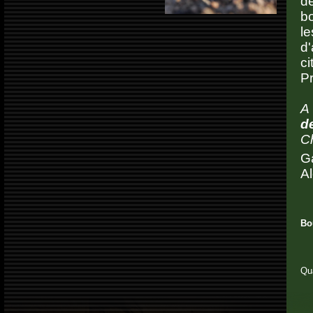
d
bo
l
d
c
Pr
A 
d
Ch
Ga
Al
Bou
Qu