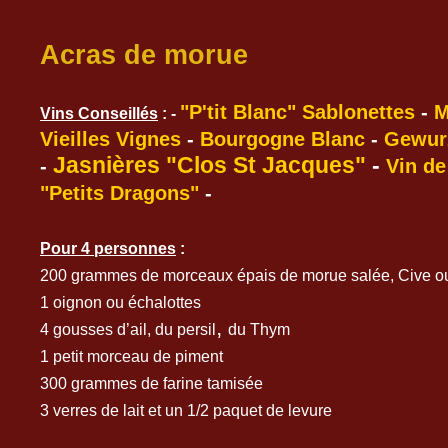
Acras de morue
"P'tit Blanc" Sablonettes
-
M
Vins Conseillés
:
-
Vieilles Vignes
-
Bourgogne Blanc
-
Gewur
Jasnières "Clos St Jacques"
-
-
Vin de
"Petits Dragons"
-
Pour 4 personnes
:
200 grammes de morceaux épais de morue salée,
Cive ou
1 oignon ou échalottes
,
4 gousses d’ail, du
persil
du Thym
1 petit morceau de piment
300 grammes de farine tamisée
3 verres de lait et un 1/2 paquet de levure